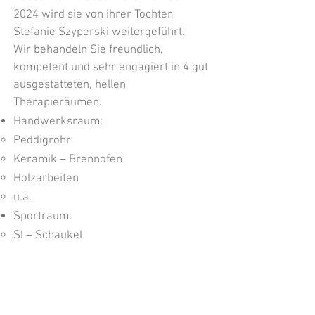
2024 wird sie von ihrer Tochter,
Stefanie Szyperski weitergeführt.
Wir behandeln Sie freundlich,
kompetent und sehr engagiert in 4 gut
ausgestatteten, hellen
Therapieräumen.
Handwerksraum:
Peddigrohr
Keramik – Brennofen
Holzarbeiten
u.a.
Sportraum:
SI – Schaukel
Sprossenleiter
Trampolin
Kletterwand
u.v.m.